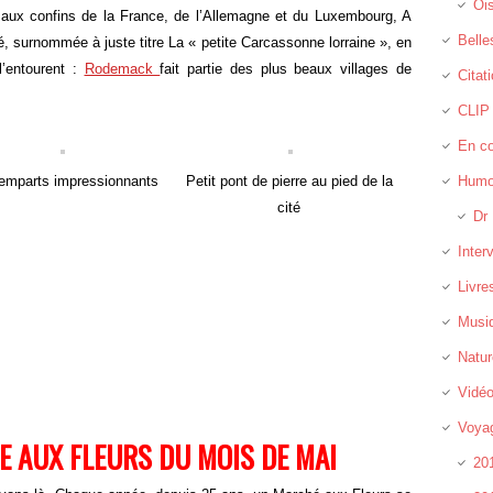
Oi
 aux confins de la France, de l’Allemagne et du Luxembourg, A
Belle
é, surnommée à juste titre La « petite Carcassonne lorraine », en
l’entourent :
Rodemack
fait partie des plus beaux villages de
Citat
CLIP
En c
emparts impressionnants
Petit pont de pierre au pied de la
Humo
cité
Dr 
Inter
Livre
Musi
Natur
Vidé
Voya
E AUX FLEURS DU MOIS DE MAI
20