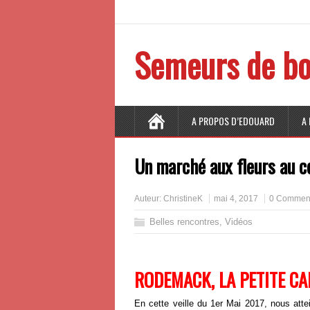
Semeurs de bo
A PROPOS D’EDOUARD
A
Un marché aux fleurs au c
Auteur:
ChristineK
mai 4, 2017
0 Comment
Belles rencontres
,
Vidéos
RODEMACK, LA PETITE C
En cette veille du 1er Mai 2017, nous atte