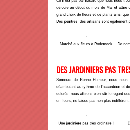
Ce n’est pas par hasard que nous nous tro
déroule au début du mois de Mai et attire 
grand choix de fleurs et de plants ainsi qu
Des peintres, des artisans sont également p
Marché aux fleurs à Rodemack
De nom
DES JARDINIERS PAS TRE
Semeurs de Bonne Humeur, nous nous se
déambulant au rythme de l’accordéon et de la
colorés, nous attirons bien sûr le regard de
en fleurs, ne laisse pas non plus indifférent.
Une jardinière pas très ordinaire !
D