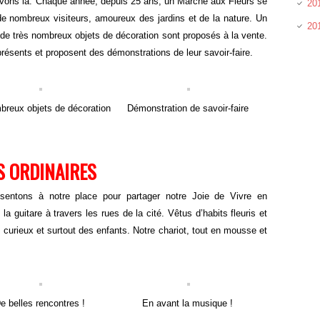
uvons là. Chaque année, depuis 25 ans, un Marché aux Fleurs se
201
de nombreux visiteurs, amoureux des jardins et de la nature. Un
20
e de très nombreux objets de décoration sont proposés à la vente.
résents et proposent des démonstrations de leur savoir-faire.
breux objets de décoration
Démonstration de savoir-faire
S ORDINAIRES
ntons à notre place pour partager notre Joie de Vivre en
 guitare à travers les rues de la cité. Vêtus d’habits fleuris et
s curieux et surtout des enfants. Notre chariot, tout en mousse et
e belles rencontres !
En avant la musique !