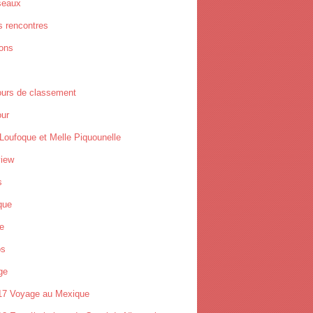
seaux
s rencontres
ions
ours de classement
ur
Loufoque et Melle Piquounelle
view
s
que
e
os
ge
17 Voyage au Mexique