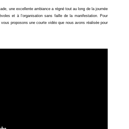
ade, une excellente ambiance a régné tout au long de la journée
les et à l’organisation sans faille de la manifestation. Pour
 vous proposons une courte vidéo que nous avons réalisée pour