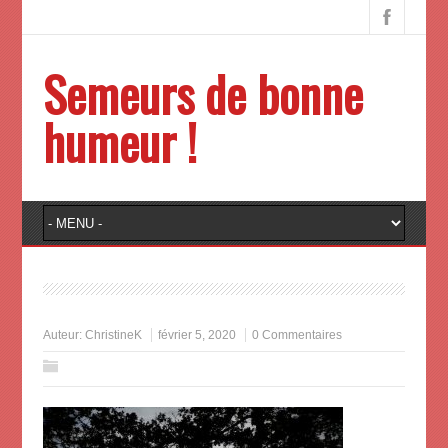
Semeurs de bonne
humeur !
Auteur:
ChristineK
février 5, 2020
0 Commentaires