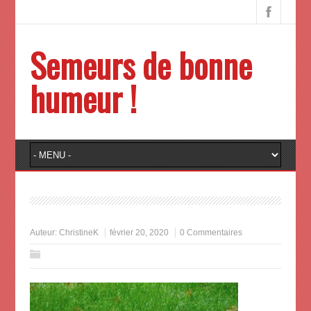
Semeurs de bonne
humeur !
Auteur:
ChristineK
février 20, 2020
0 Commentaires