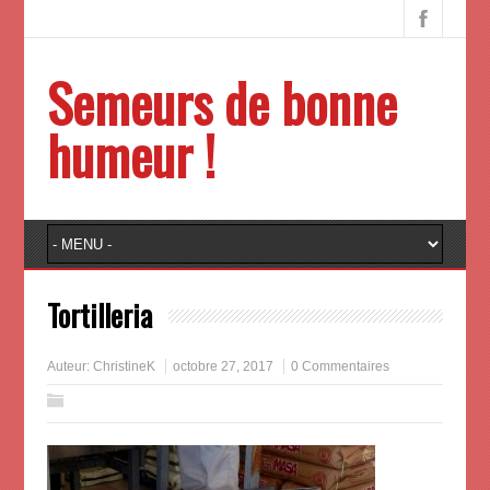
Semeurs de bonne
humeur !
Tortilleria
Auteur:
ChristineK
octobre 27, 2017
0 Commentaires