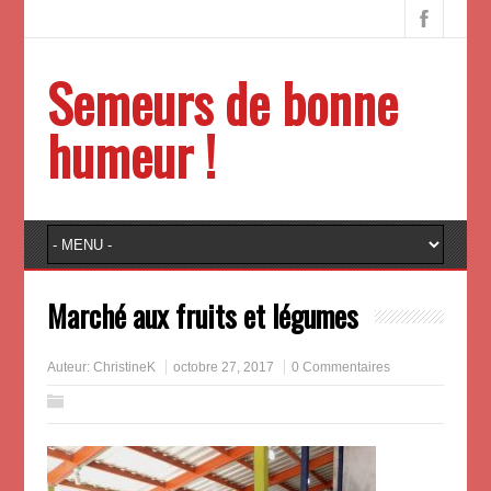
Semeurs de bonne
humeur !
Marché aux fruits et légumes
Auteur:
ChristineK
octobre 27, 2017
0 Commentaires