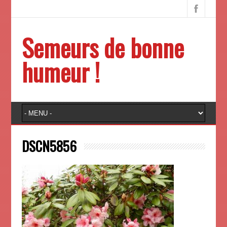
Semeurs de bonne
humeur !
DSCN5856