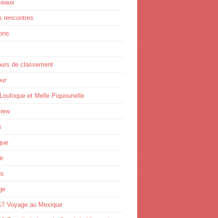
seaux
s rencontres
ions
ours de classement
ur
Loufoque et Melle Piquounelle
view
s
que
e
os
ge
17 Voyage au Mexique