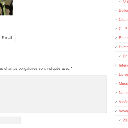
Oi
Belle
Citat
CLIP
E-mail
En c
Humo
Dr 
Inter
es champs obligatoires sont indiqués avec
*
Livre
Musi
Natur
Vidé
Voya
20