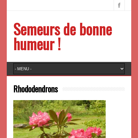
Semeurs de bonne
humeur !
Rhododendrons