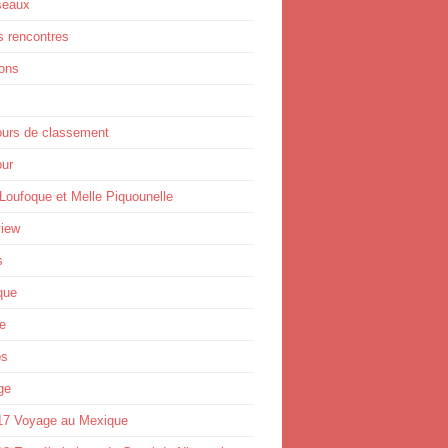
seaux
s rencontres
ions
ours de classement
ur
Loufoque et Melle Piquounelle
view
s
que
e
os
ge
17 Voyage au Mexique