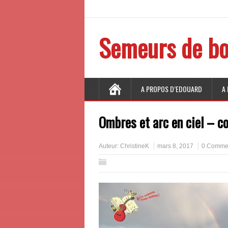
Semeurs de bo
A PROPOS D’EDOUARD
A
Ombres et arc en ciel – c
Auteur:
ChristineK
mars 8, 2017
0 Commen