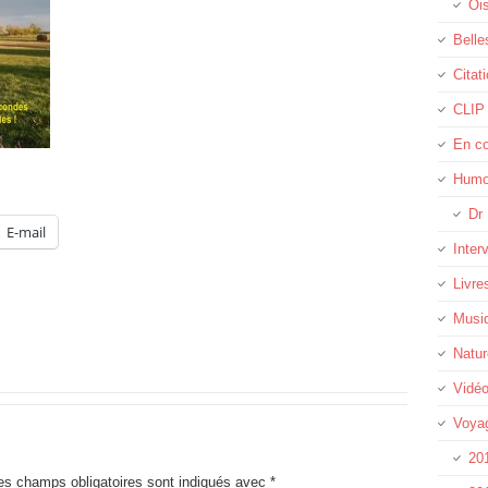
Oi
Belle
Citat
CLIP
En c
Humo
Dr 
E-mail
Inter
Livre
Musi
Natur
Vidé
Voya
20
es champs obligatoires sont indiqués avec
*