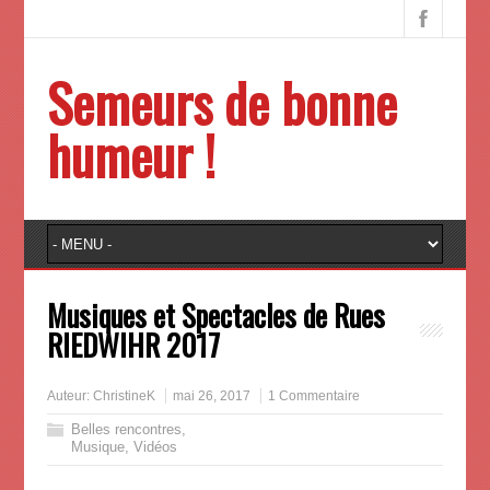
Semeurs de bonne
humeur !
Musiques et Spectacles de Rues
RIEDWIHR 2017
Auteur:
ChristineK
mai 26, 2017
1 Commentaire
Belles rencontres
,
Musique
,
Vidéos