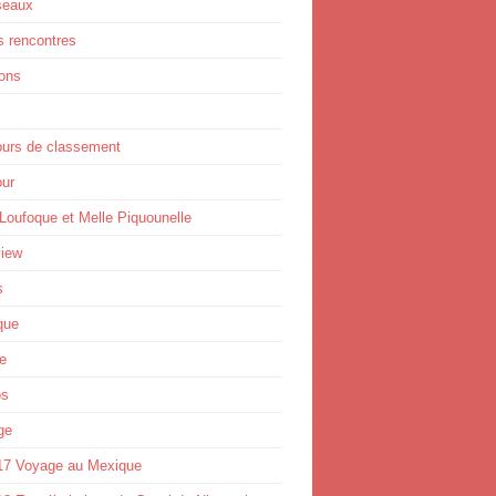
seaux
s rencontres
ions
ours de classement
ur
Loufoque et Melle Piquounelle
view
s
que
e
os
ge
17 Voyage au Mexique