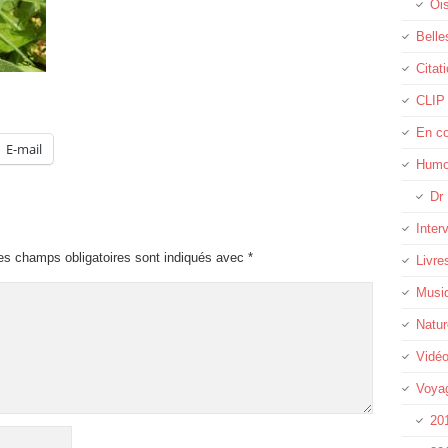
Oi
Belle
Citat
CLIP
En c
E-mail
Humo
Dr 
Inter
es champs obligatoires sont indiqués avec
*
Livre
Musi
Natur
Vidé
Voya
20