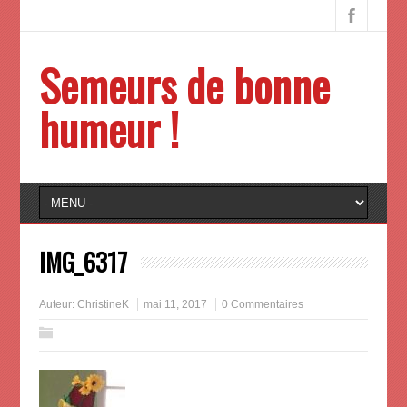
Semeurs de bonne
humeur !
IMG_6317
Auteur:
ChristineK
mai 11, 2017
0 Commentaires