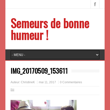
Semeurs de bonne
humeur !
IMG_20170509_153611
Auteur:
ChristineK
mai 11, 2017
0 Commentaires