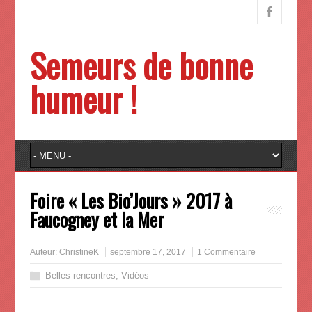
Semeurs de bonne
humeur !
Foire « Les Bio’Jours » 2017 à
Faucogney et la Mer
Auteur:
ChristineK
septembre 17, 2017
1 Commentaire
Belles rencontres
,
Vidéos