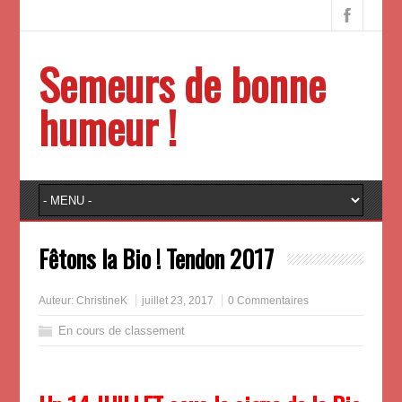
Semeurs de bonne
humeur !
Fêtons la Bio ! Tendon 2017
Auteur:
ChristineK
juillet 23, 2017
0 Commentaires
En cours de classement