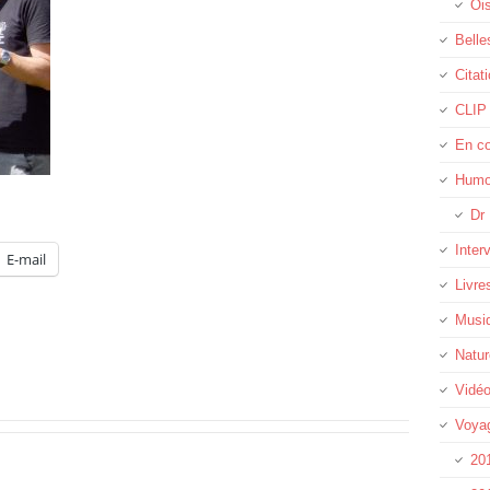
Oi
Belle
Citat
CLIP
En c
Humo
Dr 
Inter
E-mail
Livre
Musi
Natur
Vidé
Voya
20