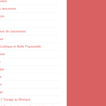
seaux
s rencontres
ions
ours de classement
ur
Loufoque et Melle Piquounelle
view
s
que
e
os
ge
17 Voyage au Mexique