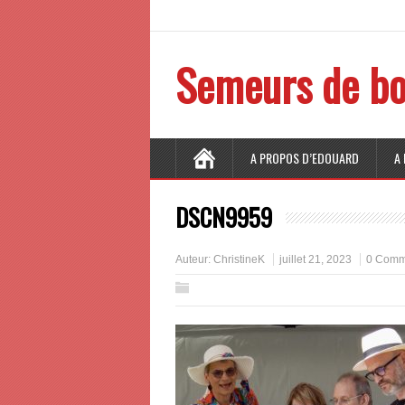
Semeurs de bo
A PROPOS D’EDOUARD
A
DSCN9959
Auteur:
ChristineK
juillet 21, 2023
0 Comm