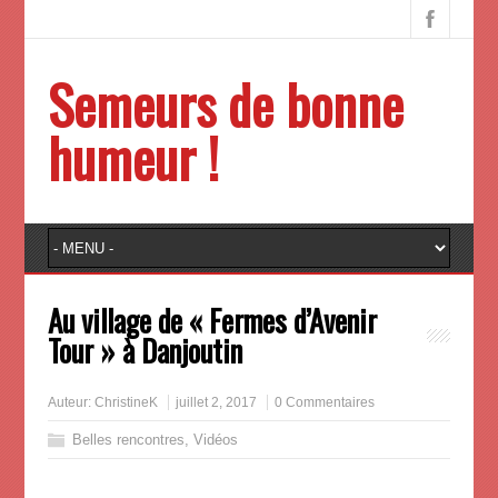
Semeurs de bonne
humeur !
Au village de « Fermes d’Avenir
Tour » à Danjoutin
Auteur:
ChristineK
juillet 2, 2017
0 Commentaires
Belles rencontres
,
Vidéos