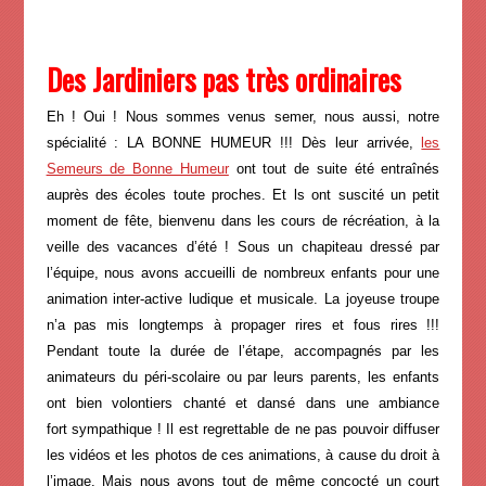
lms
Avant-Première de "GRANDIR
HEUREUX"
Des Jardiniers pas très ordinaires
Eh ! Oui ! Nous sommes venus semer, nous aussi, notre
spécialité : LA BONNE HUMEUR !!! Dès leur arrivée,
les
Semeurs de Bonne Humeur
ont tout de suite été entraînés
auprès des écoles toute proches. Et ls ont suscité un petit
moment de fête, bienvenu dans les cours de récréation, à la
veille des vacances d’été ! Sous un chapiteau dressé par
l’équipe, nous avons accueilli de nombreux enfants pour une
animation inter-active ludique et musicale. La joyeuse troupe
n’a pas mis longtemps à propager rires et fous rires !!!
Pendant toute la durée de l’étape, accompagnés par les
animateurs du péri-scolaire ou par leurs parents, les enfants
ont bien volontiers chanté et dansé dans une ambiance
fort sympathique ! Il est regrettable de ne pas pouvoir diffuser
les vidéos et les photos de ces animations, à cause du droit à
l’image. Mais nous avons tout de même concocté un court