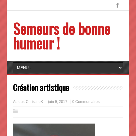
Semeurs de bonne
humeur !
Création artistique
Auteur:
ChristineK
juin 9, 2017
0 Commentaires