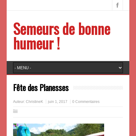
Semeurs de bonne
humeur !
Fête des Planesses
Auteur:
ChristineK
juin 1, 2017
0 Commentaires