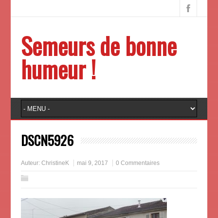
Semeurs de bonne
humeur !
DSCN5926
Auteur:
ChristineK
mai 9, 2017
0 Commentaires