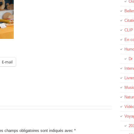
Oi
Belle
Citat
CLIP
En c
Humo
Dr 
E-mail
Inter
Livre
Musi
Natur
Vidé
Voya
20
es champs obligatoires sont indiqués avec
*