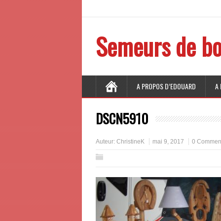
Semeurs de bo
A PROPOS D’EDOUARD
A
DSCN5910
Auteur:
ChristineK
mai 9, 2017
0 Comment