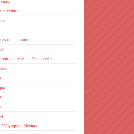
seaux
s rencontres
ions
ours de classement
ur
Loufoque et Melle Piquounelle
view
s
que
e
os
ge
17 Voyage au Mexique