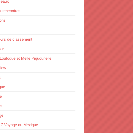
seaux
s rencontres
ions
ours de classement
ur
Loufoque et Melle Piquounelle
view
s
que
e
os
ge
17 Voyage au Mexique