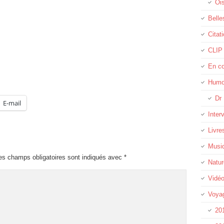
Oi
Belle
Citat
CLIP
En c
Humo
Dr 
E-mail
Inter
Livre
Musi
es champs obligatoires sont indiqués avec
*
Natur
Vidé
Voya
20