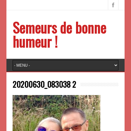
Semeurs de bonne
humeur !
20200630_083038 2