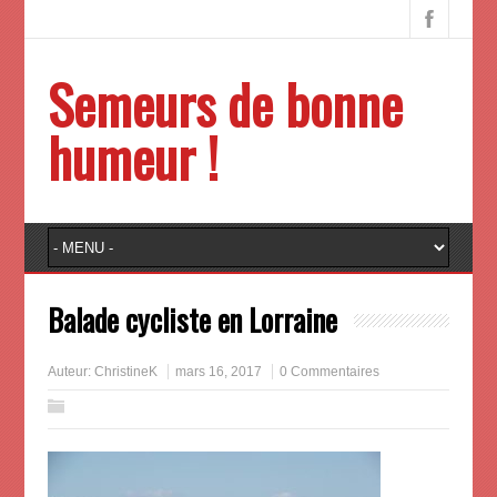
Semeurs de bonne
humeur !
Balade cycliste en Lorraine
Auteur:
ChristineK
mars 16, 2017
0 Commentaires