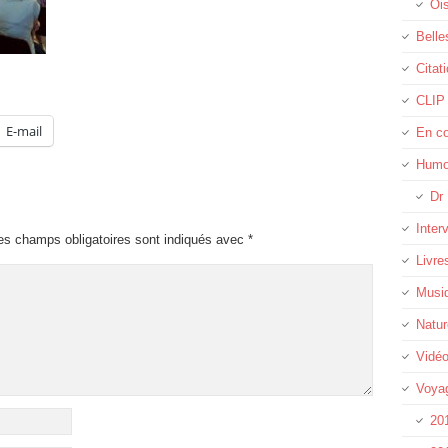
Oi
Belle
Citat
CLIP
E-mail
En c
Humo
Dr 
Inter
es champs obligatoires sont indiqués avec
*
Livre
Musi
Natur
Vidé
Voya
20