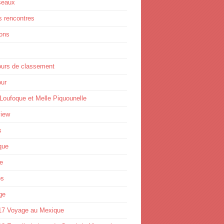
seaux
s rencontres
ions
ours de classement
ur
Loufoque et Melle Piquounelle
view
s
que
e
os
ge
17 Voyage au Mexique