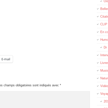
Oi
Belle
Citat
CLIP
En c
Humo
Dr 
Inter
E-mail
Livre
Musi
Natur
es champs obligatoires sont indiqués avec
*
Vidé
Voya
20