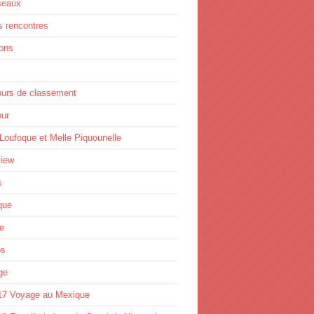
seaux
s rencontres
ions
ours de classement
ur
Loufoque et Melle Piquounelle
view
s
que
e
os
ge
17 Voyage au Mexique