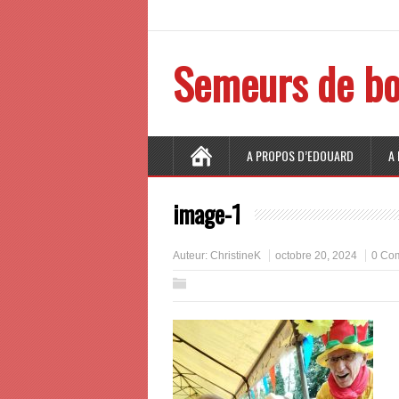
Semeurs de bo
A PROPOS D’EDOUARD
A
image-1
Auteur:
ChristineK
octobre 20, 2024
0 Co