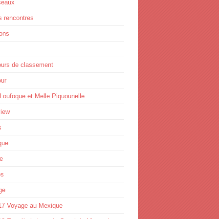
seaux
s rencontres
ions
ours de classement
ur
Loufoque et Melle Piquounelle
view
s
que
e
os
ge
17 Voyage au Mexique