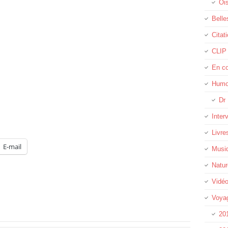
Oi
Belle
Citat
CLIP
En c
Humo
Dr 
Inter
Livre
E-mail
Musi
Natur
Vidé
Voya
20