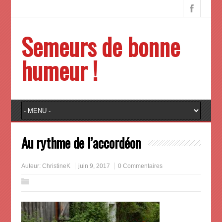
Semeurs de bonne
humeur !
Au rythme de l’accordéon
Auteur:
ChristineK
juin 9, 2017
0 Commentaires