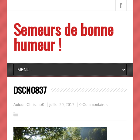
Semeurs de bonne
humeur !
DSCN0837
Auteur:
ChristineK
juillet 29, 2017
0 Commentaires