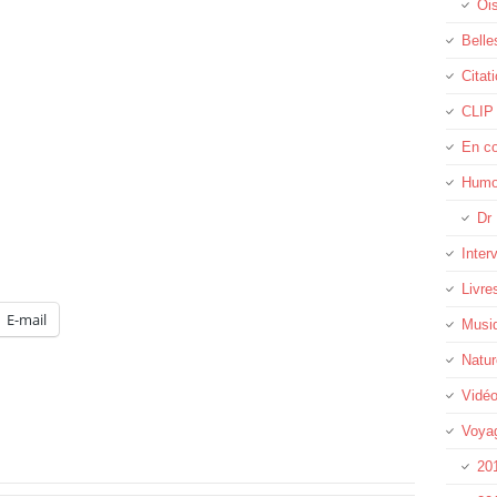
Oi
Belle
Citat
CLIP
En c
Humo
Dr 
Inter
Livre
E-mail
Musi
Natur
Vidé
Voya
20