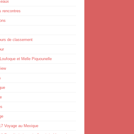
seaux
s rencontres
ions
ours de classement
ur
Loufoque et Melle Piquounelle
view
s
que
e
os
ge
17 Voyage au Mexique