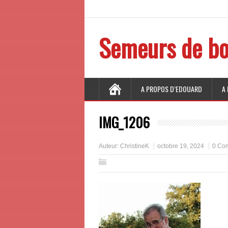
Semeurs de bo
A PROPOS D’EDOUARD
A
IMG_1206
Auteur:
ChristineK
octobre 19, 2024
0 Co