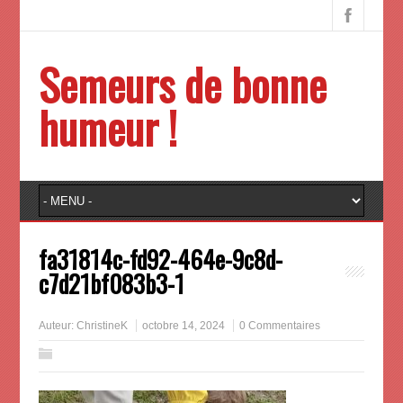
Semeurs de bonne
humeur !
fa31814c-fd92-464e-9c8d-
c7d21bf083b3-1
Auteur:
ChristineK
octobre 14, 2024
0 Commentaires